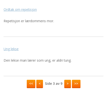
Ordtak om repetisjon
Repetisjon er lærdommens mor.
Ung lekse
Den lekse man lærer som ung, er aldri tung.
<<
<
Side 3 av 9
>
>>